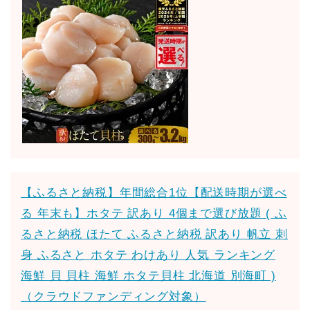
【ふるさと納税】年間総合1位【配送時期が選べ
る 年末も】ホタテ 訳あり 4個まで選び放題 ( ふ
るさと納税 ほたて ふるさと納税 訳あり 帆立 刺
身 ふるさと ホタテ わけあり 人気 ランキング
海鮮 貝 貝柱 海鮮 ホタテ貝柱 北海道 別海町 )
（クラウドファンディング対象）