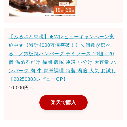
【ふるさと納税】★Wレビューキャンペーン実
施中★【累計4000万個突破！】＼個数が選べ
る！／鉄板焼ハンバーグ デミソース 10個～20
個 温めるだけ 福岡 飯塚 冷凍 小分け 大容量 ハ
ンバーグ 肉 牛 簡単調理 特製 湯煎 人気 お試し
【20250303レビューCP】
10,000円～
楽天で購入