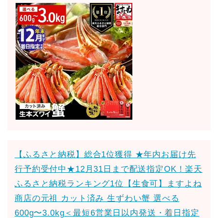
【ふるさと納税】総合1位獲得 ★年内お届け先
行予約受付中★12月31日まで配送指定OK！楽天
ふるさと納税ランキング1位【生食可】ますよね
商店の元祖 カット済み 生ずわい蟹 選べる
600g〜3.0kg＜最短6営業日以内発送・着日指定