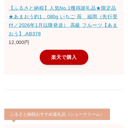
【ふるさと納税】人気No.1獲得謝礼品★限定品
★あまおう約1，080g いちご 苺 福岡（先行受
付／2026年1月以降発送） 高級 フルーツ【あま
おう】.AB378
12,000円
楽天で購入
ふるさと納税おすすめ返礼品（シュークリーム）