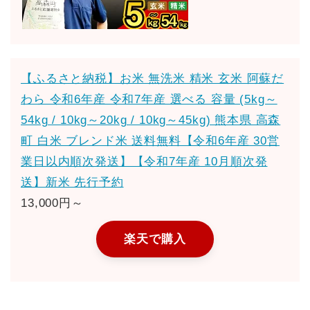
【ふるさと納税】お米 無洗米 精米 玄米 阿蘇だ
わら 令和6年産 令和7年産 選べる 容量 (5kg～
54kg / 10kg～20kg / 10kg～45kg) 熊本県 高森
町 白米 ブレンド米 送料無料【令和6年産 30営
業日以内順次発送】【令和7年産 10月順次発
送】新米 先行予約
13,000円～
楽天で購入