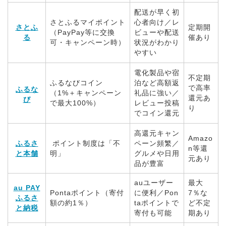
配送が早く初
さとふるマイポイント
心者向け／レ
さとふ
定期開
（PayPay等に交換
ビューや配送
る
催あり
可・キャンペーン時）
状況がわかり
やすい
電化製品や宿
不定期
ふるなびコイン
泊など高額返
で高率
ふるな
（1%＋キャンペーン
礼品に強い／
還元あ
び
で最大100%）
レビュー投稿
り
でコイン還元
高還元キャン
Amazo
ふるさ
ポイント制度は「不
ペーン頻繁／
n等還
と本舗
明」
グルメや日用
元あり
品が豊富
auユーザー
最大
au PAY
Pontaポイント（寄付
に便利／Pon
7％な
ふるさ
額の約1％）
taポイントで
ど不定
と納税
寄付も可能
期あり