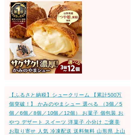
【ふるさと納税】シュークリーム 【累計500万
個突破！】 かみのやまシュー 選べる （3個／5
個／6個／8個／10個／12個） お菓子 個包装 お
やつ デザート スイーツ 洋菓子 小分け ご褒美
お取り寄せ 人気 冷凍配送 送料無料 山形県 上山