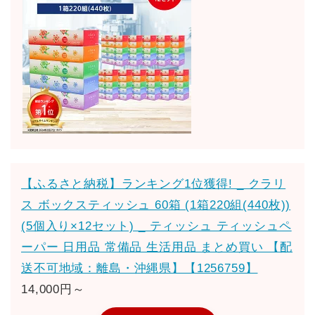
【ふるさと納税】ランキング1位獲得! _ クラリ
ス ボックスティッシュ 60箱 (1箱220組(440枚))
(5個入り×12セット) _ ティッシュ ティッシュペ
ーパー 日用品 常備品 生活用品 まとめ買い 【配
送不可地域：離島・沖縄県】【1256759】
14,000円～