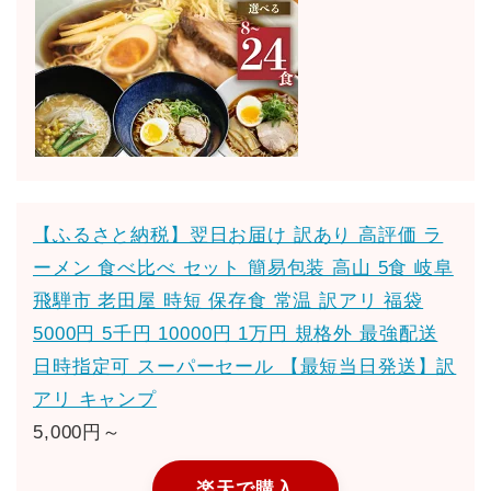
【ふるさと納税】翌日お届け 訳あり 高評価 ラ
ーメン 食べ比べ セット 簡易包装 高山 5食 岐阜
飛騨市 老田屋 時短 保存食 常温 訳アリ 福袋
5000円 5千円 10000円 1万円 規格外 最強配送
日時指定可 スーパーセール 【最短当日発送】訳
アリ キャンプ
5,000円～
楽天で購入